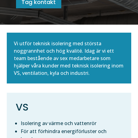
Tag kontakt
Vi utför teknisk isolering med största
noggrannhet och hög kvalité. Idag är vi ett
team bestående av sex medarbetare som
hjälper våra kunder med teknisk isolering inom
VS, ventilation, kyla och industri.
VS
Isolering av värme och vattenrör
För att förhindra energiförluster och